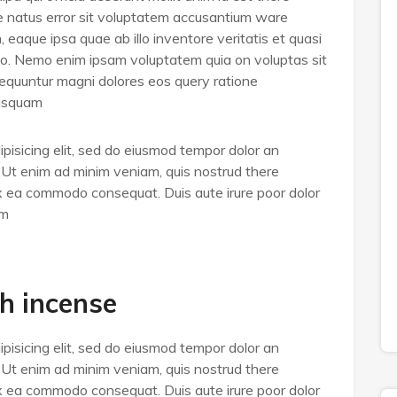
te natus error sit voluptatem accusantium ware
eaque ipsa quae ab illo inventore veritatis et quasi
bo. Nemo enim ipsam voluptatem quia on voluptas sit
nsequuntur magni dolores eos query ratione
uisquam
pisicing elit, sed do eiusmod tempor dolor an
. Ut enim ad minim veniam, quis nostrud there
p ex ea commodo consequat. Duis aute irure poor dolor
um
h incense
pisicing elit, sed do eiusmod tempor dolor an
. Ut enim ad minim veniam, quis nostrud there
p ex ea commodo consequat. Duis aute irure poor dolor