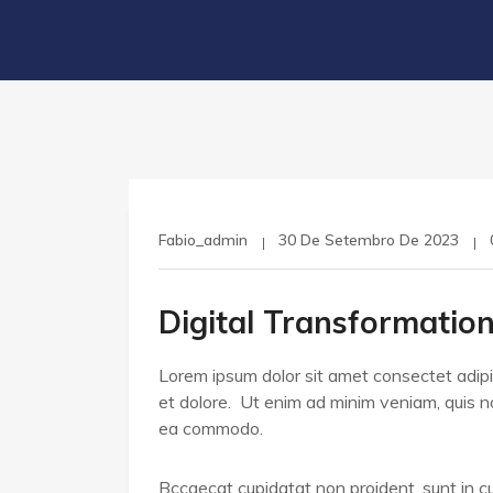
Fabio_admin
30 De Setembro De 2023
Digital Transformation
Lorem ipsum dolor sit amet consectet adipis
et dolore. Ut enim ad minim veniam, quis nos
ea commodo.
Bccaecat cupidatat non proident, sunt in cul